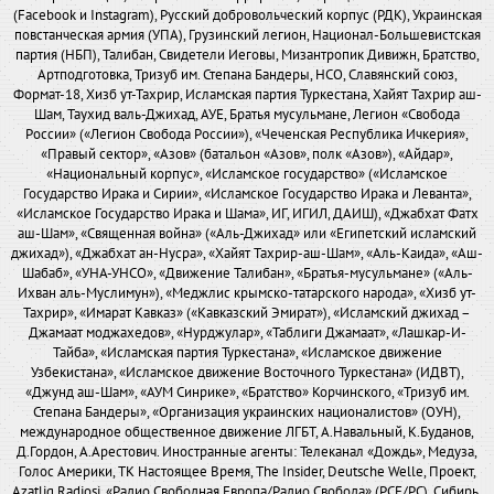
(Facebook и Instagram), Русский добровольческий корпус (РДК), Украинская
повстанческая армия (УПА), Грузинский легион, Национал-Большевистская
партия (НБП), Талибан, Свидетели Иеговы, Мизантропик Дивижн, Братство,
Артподготовка, Тризуб им. Степана Бандеры, НСО, Славянский союз,
Формат-18, Хизб ут-Тахрир, Исламская партия Туркестана, Хайят Тахрир аш-
Шам, Таухид валь-Джихад, АУЕ, Братья мусульмане, Легион «Свобода
России» («Легион Свобода России»), «Чеченская Республика Ичкерия»,
«Правый сектор», «Азов» (батальон «Азов», полк «Азов»), «Айдар»,
«Национальный корпус», «Исламское государство» («Исламское
Государство Ирака и Сирии», «Исламское Государство Ирака и Леванта»,
«Исламское Государство Ирака и Шама», ИГ, ИГИЛ, ДАИШ), «Джабхат Фатх
аш-Шам», «Священная война» («Аль-Джихад» или «Египетский исламский
джихад»), «Джабхат ан-Нусра», «Хайят Тахрир-аш-Шам», «Аль-Каида», «Аш-
Шабаб», «УНА-УНСО», «Движение Талибан», «Братья-мусульмане» («Аль-
Ихван аль-Муслимун»), «Меджлис крымско-татарского народа», «Хизб ут-
Тахрир», «Имарат Кавказ» («Кавказский Эмират»), «Исламский джихад –
Джамаат моджахедов», «Нурджулар», «Таблиги Джамаат», «Лашкар-И-
Тайба», «Исламская партия Туркестана», «Исламское движение
Узбекистана», «Исламское движение Восточного Туркестана» (ИДВТ),
«Джунд аш-Шам», «АУМ Синрике», «Братство» Корчинского, «Тризуб им.
Степана Бандеры», «Организация украинских националистов» (ОУН),
международное общественное движение ЛГБТ, А.Навальный, К.Буданов,
Д.Гордон, А.Арестович. Иностранные агенты: Телеканал «Дождь», Медуза,
Голос Америки, ТК Настоящее Время, The Insider, Deutsche Welle, Проект,
Azatliq Radiosi, «Радио Свободная Европа/Радио Свобода» (PCE/PC), Сибирь.