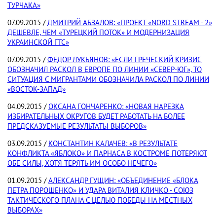
ТУРЧАКА»
07.09.2015 /
ДМИТРИЙ АБЗАЛОВ: «ПРОЕКТ «NORD STREAM - 2»
ДЕШЕВЛЕ, ЧЕМ «ТУРЕЦКИЙ ПОТОК» И МОДЕРНИЗАЦИЯ
УКРАИНСКОЙ ГТС»
07.09.2015 /
ФЕДОР ЛУКЬЯНОВ: «ЕСЛИ ГРЕЧЕСКИЙ КРИЗИС
ОБОЗНАЧИЛ РАСКОЛ В ЕВРОПЕ ПО ЛИНИИ «СЕВЕР-ЮГ», ТО
СИТУАЦИЯ С МИГРАНТАМИ ОБОЗНАЧИЛА РАСКОЛ ПО ЛИНИИ
«ВОСТОК-ЗАПАД»
04.09.2015 /
ОКСАНА ГОНЧАРЕНКО: «НОВАЯ НАРЕЗКА
ИЗБИРАТЕЛЬНЫХ ОКРУГОВ БУДЕТ РАБОТАТЬ НА БОЛЕЕ
ПРЕДСКАЗУЕМЫЕ РЕЗУЛЬТАТЫ ВЫБОРОВ»
03.09.2015 /
КОНСТАНТИН КАЛАЧЕВ: «В РЕЗУЛЬТАТЕ
КОНФЛИКТА «ЯБЛОКО» И ПАРНАСА В КОСТРОМЕ ПОТЕРЯЮТ
ОБЕ СИЛЫ, ХОТЯ ТЕРЯТЬ ИМ ОСОБО НЕЧЕГО»
01.09.2015 /
АЛЕКСАНДР ГУЩИН: «ОБЪЕДИНЕНИЕ «БЛОКА
ПЕТРА ПОРОШЕНКО» И УДАРА ВИТАЛИЯ КЛИЧКО - СОЮЗ
ТАКТИЧЕСКОГО ПЛАНА С ЦЕЛЬЮ ПОБЕДЫ НА МЕСТНЫХ
ВЫБОРАХ»