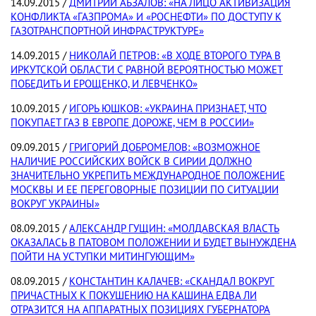
14.09.2015 /
ДМИТРИЙ АБЗАЛОВ: «НА ЛИЦО АКТИВИЗАЦИЯ
КОНФЛИКТА «ГАЗПРОМА» И «РОСНЕФТИ» ПО ДОСТУПУ К
ГАЗОТРАНСПОРТНОЙ ИНФРАСТРУКТУРЕ»
14.09.2015 /
НИКОЛАЙ ПЕТРОВ: «В ХОДЕ ВТОРОГО ТУРА В
ИРКУТСКОЙ ОБЛАСТИ С РАВНОЙ ВЕРОЯТНОСТЬЮ МОЖЕТ
ПОБЕДИТЬ И ЕРОЩЕНКО, И ЛЕВЧЕНКО»
10.09.2015 /
ИГОРЬ ЮШКОВ: «УКРАИНА ПРИЗНАЕТ, ЧТО
ПОКУПАЕТ ГАЗ В ЕВРОПЕ ДОРОЖЕ, ЧЕМ В РОССИИ»
09.09.2015 /
ГРИГОРИЙ ДОБРОМЕЛОВ: «ВОЗМОЖНОЕ
НАЛИЧИЕ РОССИЙСКИХ ВОЙСК В СИРИИ ДОЛЖНО
ЗНАЧИТЕЛЬНО УКРЕПИТЬ МЕЖДУНАРОДНОЕ ПОЛОЖЕНИЕ
МОСКВЫ И ЕЕ ПЕРЕГОВОРНЫЕ ПОЗИЦИИ ПО СИТУАЦИИ
ВОКРУГ УКРАИНЫ»
08.09.2015 /
АЛЕКСАНДР ГУЩИН: «МОЛДАВСКАЯ ВЛАСТЬ
ОКАЗАЛАСЬ В ПАТОВОМ ПОЛОЖЕНИИ И БУДЕТ ВЫНУЖДЕНА
ПОЙТИ НА УСТУПКИ МИТИНГУЮЩИМ»
08.09.2015 /
КОНСТАНТИН КАЛАЧЕВ: «СКАНДАЛ ВОКРУГ
ПРИЧАСТНЫХ К ПОКУШЕНИЮ НА КАШИНА ЕДВА ЛИ
ОТРАЗИТСЯ НА АППАРАТНЫХ ПОЗИЦИЯХ ГУБЕРНАТОРА