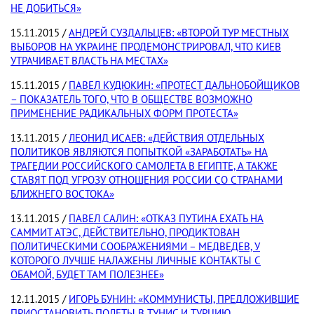
НЕ ДОБИТЬСЯ»
15.11.2015 /
АНДРЕЙ СУЗДАЛЬЦЕВ: «ВТОРОЙ ТУР МЕСТНЫХ
ВЫБОРОВ НА УКРАИНЕ ПРОДЕМОНСТРИРОВАЛ, ЧТО КИЕВ
УТРАЧИВАЕТ ВЛАСТЬ НА МЕСТАХ»
15.11.2015 /
ПАВЕЛ КУДЮКИН: «ПРОТЕСТ ДАЛЬНОБОЙЩИКОВ
– ПОКАЗАТЕЛЬ ТОГО, ЧТО В ОБЩЕСТВЕ ВОЗМОЖНО
ПРИМЕНЕНИЕ РАДИКАЛЬНЫХ ФОРМ ПРОТЕСТА»
13.11.2015 /
ЛЕОНИД ИСАЕВ: «ДЕЙСТВИЯ ОТДЕЛЬНЫХ
ПОЛИТИКОВ ЯВЛЯЮТСЯ ПОПЫТКОЙ «ЗАРАБОТАТЬ» НА
ТРАГЕДИИ РОССИЙСКОГО САМОЛЕТА В ЕГИПТЕ, А ТАКЖЕ
СТАВЯТ ПОД УГРОЗУ ОТНОШЕНИЯ РОССИИ СО СТРАНАМИ
БЛИЖНЕГО ВОСТОКА»
13.11.2015 /
ПАВЕЛ САЛИН: «ОТКАЗ ПУТИНА ЕХАТЬ НА
САММИТ АТЭС, ДЕЙСТВИТЕЛЬНО, ПРОДИКТОВАН
ПОЛИТИЧЕСКИМИ СООБРАЖЕНИЯМИ – МЕДВЕДЕВ, У
КОТОРОГО ЛУЧШЕ НАЛАЖЕНЫ ЛИЧНЫЕ КОНТАКТЫ С
ОБАМОЙ, БУДЕТ ТАМ ПОЛЕЗНЕЕ»
12.11.2015 /
ИГОРЬ БУНИН: «КОММУНИСТЫ, ПРЕДЛОЖИВШИЕ
ПРИОСТАНОВИТЬ ПОЛЕТЫ В ТУНИС И ТУРЦИЮ,