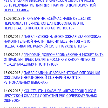
РЕЗУЛЬТАТАМИ ВЫБОРОВ В АМУРСКОЙ ОБЛАСТИ МОЖЕТ
БЫТЬ РЕЗУЛЬТАТИВНЫМ ДЛЯ ПАРТИИ В ДОЛГОСРОЧНОЙ
ПЕРСПЕКТИВЕ»
17.09.2015 /
ИГОРЬ БУНИН: «СЕЙЧАС НАШЕ ОБЩЕСТВО
ПЕРЕЖИВАЕТ ПЕРИОД, КОГДА НЕДОВОЛЬСТВО НЕ
ПЕРЕТЕКАЕТ В ПРОТЕСТНУЮ АКТИВНОСТЬ»
16.09.2015 /
ПАВЕЛ КУДЮКИН: «ВОЗМОЖНАЯ «ЗАМОРОЗКА»
НАКОПИТЕЛЬНОЙ ЧАСТИ ПЕНСИИ ЕЩЕ НА ГОД — ЭТО
ПОДТАЛКИВАНИЕ РАБОЧЕЙ СИЛЫ НА УХОД В ТЕНЬ»
16.09.2015 /
ГРИГОРИЙ ДОБРОМЕЛОВ: «ЯКУНИН МОЖЕТ БЫТЬ
ОТПРАВЛЕН ПРЕДСТАВЛЯТЬ РОССИЮ В КАКОМ-ЛИБО ИЗ
МЕЖДУНАРОДНЫХ ИНСТИТУТОВ»
15.09.2015 /
ПАВЕЛ САЛИН: «ПАРЛАМЕНТСКАЯ ОППОЗИЦИЯ
ОЖИДАЛА ИНЕРЦИОННЫЙ СЦЕНАРИЙ НА ЭТИХ
РЕГИОНАЛЬНЫХ ВЫБОРАХ»
14.09.2015 /
КОНСТАНТИН КАЛАЧЕВ: «ШТАБ ЕРОЩЕНКО В
ИРКУТСКОЙ ОБЛАСТИ ДОПУСТИЛ РЯД СОДЕРЖАТЕЛЬНЫХ
ОШИБОК»