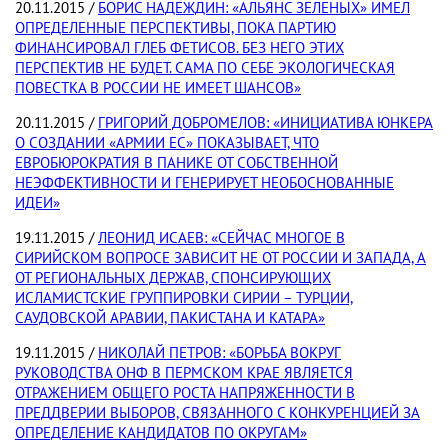
20.11.2015 /
БОРИС НАДЕЖДИН: «АЛЬЯНС ЗЕЛЕНЫХ» ИМЕЛ
ОПРЕДЕЛЕННЫЕ ПЕРСПЕКТИВЫ, ПОКА ПАРТИЮ
ФИНАНСИРОВАЛ ГЛЕБ ФЕТИСОВ. БЕЗ НЕГО ЭТИХ
ПЕРСПЕКТИВ НЕ БУДЕТ. САМА ПО СЕБЕ ЭКОЛОГИЧЕСКАЯ
ПОВЕСТКА В РОССИИ НЕ ИМЕЕТ ШАНСОВ»
20.11.2015 /
ГРИГОРИЙ ДОБРОМЕЛОВ: «ИНИЦИАТИВА ЮНКЕРА
О СОЗДАНИИ «АРМИИ ЕС» ПОКАЗЫВАЕТ, ЧТО
ЕВРОБЮРОКРАТИЯ В ПАНИКЕ ОТ СОБСТВЕННОЙ
НЕЭФФЕКТИВНОСТИ И ГЕНЕРИРУЕТ НЕОБОСНОВАННЫЕ
ИДЕИ»
19.11.2015 /
ЛЕОНИД ИСАЕВ: «СЕЙЧАС МНОГОЕ В
СИРИЙСКОМ ВОПРОСЕ ЗАВИСИТ НЕ ОТ РОССИИ И ЗАПАДА, А
ОТ РЕГИОНАЛЬНЫХ ДЕРЖАВ, СПОНСИРУЮЩИХ
ИСЛАМИСТСКИЕ ГРУППИРОВКИ СИРИИ – ТУРЦИИ,
САУДОВСКОЙ АРАВИИ, ПАКИСТАНА И КАТАРА»
19.11.2015 /
НИКОЛАЙ ПЕТРОВ: «БОРЬБА ВОКРУГ
РУКОВОДСТВА ОНФ В ПЕРМСКОМ КРАЕ ЯВЛЯЕТСЯ
ОТРАЖЕНИЕМ ОБЩЕГО РОСТА НАПРЯЖЕННОСТИ В
ПРЕДДВЕРИИ ВЫБОРОВ, СВЯЗАННОГО С КОНКУРЕНЦИЕЙ ЗА
ОПРЕДЕЛЕНИЕ КАНДИДАТОВ ПО ОКРУГАМ»