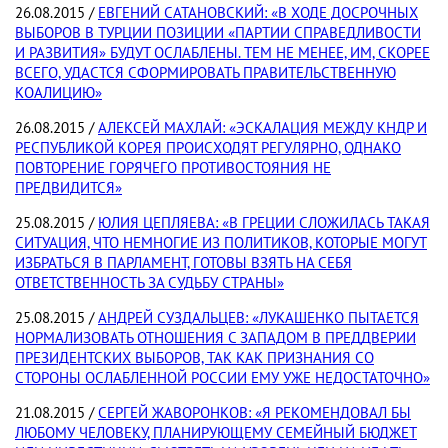
26.08.2015 /
ЕВГЕНИЙ САТАНОВСКИЙ: «В ХОДЕ ДОСРОЧНЫХ
ВЫБОРОВ В ТУРЦИИ ПОЗИЦИИ «ПАРТИИ СПРАВЕДЛИВОСТИ
И РАЗВИТИЯ» БУДУТ ОСЛАБЛЕНЫ. ТЕМ НЕ МЕНЕЕ, ИМ, СКОРЕЕ
ВСЕГО, УДАСТСЯ СФОРМИРОВАТЬ ПРАВИТЕЛЬСТВЕННУЮ
КОАЛИЦИЮ»
26.08.2015 /
АЛЕКСЕЙ МАХЛАЙ: «ЭСКАЛАЦИЯ МЕЖДУ КНДР И
РЕСПУБЛИКОЙ КОРЕЯ ПРОИСХОДЯТ РЕГУЛЯРНО, ОДНАКО
ПОВТОРЕНИЕ ГОРЯЧЕГО ПРОТИВОСТОЯНИЯ НЕ
ПРЕДВИДИТСЯ»
25.08.2015 /
ЮЛИЯ ЦЕПЛЯЕВА: «В ГРЕЦИИ СЛОЖИЛАСЬ ТАКАЯ
СИТУАЦИЯ, ЧТО НЕМНОГИЕ ИЗ ПОЛИТИКОВ, КОТОРЫЕ МОГУТ
ИЗБРАТЬСЯ В ПАРЛАМЕНТ, ГОТОВЫ ВЗЯТЬ НА СЕБЯ
ОТВЕТСТВЕННОСТЬ ЗА СУДЬБУ СТРАНЫ»
25.08.2015 /
АНДРЕЙ СУЗДАЛЬЦЕВ: «ЛУКАШЕНКО ПЫТАЕТСЯ
НОРМАЛИЗОВАТЬ ОТНОШЕНИЯ С ЗАПАДОМ В ПРЕДДВЕРИИ
ПРЕЗИДЕНТСКИХ ВЫБОРОВ, ТАК КАК ПРИЗНАНИЯ СО
СТОРОНЫ ОСЛАБЛЕННОЙ РОССИИ ЕМУ УЖЕ НЕДОСТАТОЧНО»
21.08.2015 /
СЕРГЕЙ ЖАВОРОНКОВ: «Я РЕКОМЕНДОВАЛ БЫ
ЛЮБОМУ ЧЕЛОВЕКУ, ПЛАНИРУЮЩЕМУ СЕМЕЙНЫЙ БЮДЖЕТ