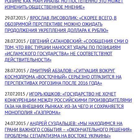
РОДИНЕ КАК МАРГИНАЛЫ, НО ПОСТЕПЕННО ЭТО МОЖЕТ
ИЗМЕНИТЬ ОБЩЕСТВЕННОЕ МНЕНИЕ»
29.07.2015 /
ЯРОСЛАВ ЛИСОВОЛИК: «СКОРЕЕ ВСЕГО, В
ОБОЗРИМОЙ ПЕРСПЕКТИВЕ МОЖНО ОЖИДАТЬ
ПРОДОЛЖЕНИЯ УКРЕПЛЕНИЯ ДОЛЛАРА К РУБЛЮ»
28.07.2015 /
ЕВГЕНИЙ САТАНОВСКИЙ: «СООБЩЕНИЯ СМИ О
ТОМ, ЧТО ВВС ТУРЦИИ НАНОСЯТ УДАРЫ ПО ПОЗИЦИЯМ
«ИСЛАМСКОГО ГОСУДАРСТВА» НЕ СООТВЕТСТВУЮТ
ДЕЙСТВИТЕЛЬНОСТИ»
28.07.2015 /
ДМИТРИЙ АБЗАЛОВ: «СИТУАЦИЯ ВОКРУГ
КОСМОДРОМА «ВОСТОЧНЫЙ» СЕРЬЕЗНО ОТРАЗИТСЯ НА
ПЕРСПЕКТИВАХ РОГОЗИНА ПОСЛЕ 2016 ГОДА»
27.07.2015 /
ИГОРЬ ЮШКОВ: «ГОСУДАРСТВО НЕ ХОЧЕТ
КОНКУРЕНЦИИ МЕЖДУ РОССИЙСКИМИ ПРОИЗВОДИТЕЛЯМИ
ГАЗА НА ВНЕШНИХ РЫНКАХ, ИЗ-ЗА ЧЕГО И СОХРАНЯЕТСЯ
МОНОПОЛИЯ «ГАЗПРОМА»
24.07.2015 /
АНДРЕЙ СУЗДАЛЬЦЕВ: «МЫ НАХОДИМСЯ НА
ГРАНИ ВАЖНОГО СОБЫТИЯ – «ОКОНЧАТЕЛЬНОГО РЕШЕНИЯ»
ПРОБЛЕМЫ СЕПАРАТИЗМА НА ВОСТОКЕ УКРАИНЫ»