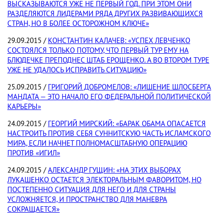
ВЫСКАЗЫВАЮТСЯ УЖЕ НЕ ПЕРВЫЙ ГОД. ПРИ ЭТОМ ОНИ
РАЗДЕЛЯЮТСЯ ЛИДЕРАМИ РЯДА ДРУГИХ РАЗВИВАЮЩИХСЯ
СТРАН, НО В БОЛЕЕ ОСТОРОЖНОМ КЛЮЧЕ»
29.09.2015 /
КОНСТАНТИН КАЛАЧЕВ: «УСПЕХ ЛЕВЧЕНКО
СОСТОЯЛСЯ ТОЛЬКО ПОТОМУ, ЧТО ПЕРВЫЙ ТУР ЕМУ НА
БЛЮДЕЧКЕ ПРЕПОДНЕС ШТАБ ЕРОЩЕНКО. А ВО ВТОРОМ ТУРЕ
УЖЕ НЕ УДАЛОСЬ ИСПРАВИТЬ СИТУАЦИЮ»
25.09.2015 /
ГРИГОРИЙ ДОБРОМЕЛОВ: «ЛИШЕНИЕ ШЛОСБЕРГА
МАНДАТА — ЭТО НАЧАЛО ЕГО ФЕДЕРАЛЬНОЙ ПОЛИТИЧЕСКОЙ
КАРЬЕРЫ»
24.09.2015 /
ГЕОРГИЙ МИРСКИЙ: «БАРАК ОБАМА ОПАСАЕТСЯ
НАСТРОИТЬ ПРОТИВ СЕБЯ СУННИТСКУЮ ЧАСТЬ ИСЛАМСКОГО
МИРА, ЕСЛИ НАЧНЕТ ПОЛНОМАСШТАБНУЮ ОПЕРАЦИЮ
ПРОТИВ «ИГИЛ»
24.09.2015 /
АЛЕКСАНДР ГУЩИН: «НА ЭТИХ ВЫБОРАХ
ЛУКАШЕНКО ОСТАЕТСЯ ЭЛЕКТОРАЛЬНЫМ ФАВОРИТОМ, НО
ПОСТЕПЕННО СИТУАЦИЯ ДЛЯ НЕГО И ДЛЯ СТРАНЫ
УСЛОЖНЯЕТСЯ, И ПРОСТРАНСТВО ДЛЯ МАНЕВРА
СОКРАЩАЕТСЯ»