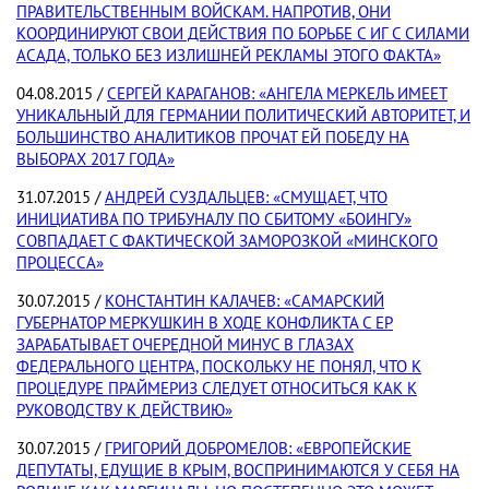
ПРАВИТЕЛЬСТВЕННЫМ ВОЙСКАМ. НАПРОТИВ, ОНИ
КООРДИНИРУЮТ СВОИ ДЕЙСТВИЯ ПО БОРЬБЕ С ИГ С СИЛАМИ
АСАДА, ТОЛЬКО БЕЗ ИЗЛИШНЕЙ РЕКЛАМЫ ЭТОГО ФАКТА»
04.08.2015 /
СЕРГЕЙ КАРАГАНОВ: «АНГЕЛА МЕРКЕЛЬ ИМЕЕТ
УНИКАЛЬНЫЙ ДЛЯ ГЕРМАНИИ ПОЛИТИЧЕСКИЙ АВТОРИТЕТ, И
БОЛЬШИНСТВО АНАЛИТИКОВ ПРОЧАТ ЕЙ ПОБЕДУ НА
ВЫБОРАХ 2017 ГОДА»
31.07.2015 /
АНДРЕЙ СУЗДАЛЬЦЕВ: «СМУЩАЕТ, ЧТО
ИНИЦИАТИВА ПО ТРИБУНАЛУ ПО СБИТОМУ «БОИНГУ»
СОВПАДАЕТ С ФАКТИЧЕСКОЙ ЗАМОРОЗКОЙ «МИНСКОГО
ПРОЦЕССА»
30.07.2015 /
КОНСТАНТИН КАЛАЧЕВ: «САМАРСКИЙ
ГУБЕРНАТОР МЕРКУШКИН В ХОДЕ КОНФЛИКТА С ЕР
ЗАРАБАТЫВАЕТ ОЧЕРЕДНОЙ МИНУС В ГЛАЗАХ
ФЕДЕРАЛЬНОГО ЦЕНТРА, ПОСКОЛЬКУ НЕ ПОНЯЛ, ЧТО К
ПРОЦЕДУРЕ ПРАЙМЕРИЗ СЛЕДУЕТ ОТНОСИТЬСЯ КАК К
РУКОВОДСТВУ К ДЕЙСТВИЮ»
30.07.2015 /
ГРИГОРИЙ ДОБРОМЕЛОВ: «ЕВРОПЕЙСКИЕ
ДЕПУТАТЫ, ЕДУЩИЕ В КРЫМ, ВОСПРИНИМАЮТСЯ У СЕБЯ НА