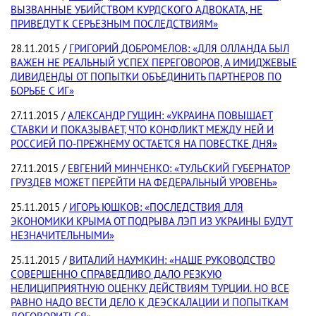
ВЫЗВАННЫЕ УБИЙСТВОМ КУРДСКОГО АДВОКАТА, НЕ
ПРИВЕДУТ К СЕРЬЕЗНЫМ ПОСЛЕДСТВИЯМ»
28.11.2015 /
ГРИГОРИЙ ДОБРОМЕЛОВ: «ДЛЯ ОЛЛАНДА БЫЛ
ВАЖЕН НЕ РЕАЛЬНЫЙ УСПЕХ ПЕРЕГОВОРОВ, А ИМИДЖЕВЫЕ
ДИВИДЕНДЫ ОТ ПОПЫТКИ ОБЪЕДИНИТЬ ПАРТНЕРОВ ПО
БОРЬБЕ С ИГ»
27.11.2015 /
АЛЕКСАНДР ГУЩИН: «УКРАИНА ПОВЫШАЕТ
СТАВКИ И ПОКАЗЫВАЕТ, ЧТО КОНФЛИКТ МЕЖДУ НЕЙ И
РОССИЕЙ ПО-ПРЕЖНЕМУ ОСТАЕТСЯ НА ПОВЕСТКЕ ДНЯ»
27.11.2015 /
ЕВГЕНИЙ МИНЧЕНКО: «ТУЛЬСКИЙ ГУБЕРНАТОР
ГРУЗДЕВ МОЖЕТ ПЕРЕЙТИ НА ФЕДЕРАЛЬНЫЙ УРОВЕНЬ»
25.11.2015 /
ИГОРЬ ЮШКОВ: «ПОСЛЕДСТВИЯ ДЛЯ
ЭКОНОМИКИ КРЫМА ОТ ПОДРЫВА ЛЭП ИЗ УКРАИНЫ БУДУТ
НЕЗНАЧИТЕЛЬНЫМИ»
25.11.2015 /
ВИТАЛИЙ НАУМКИН: «НАШЕ РУКОВОДСТВО
СОВЕРШЕННО СПРАВЕДЛИВО ДАЛО РЕЗКУЮ
НЕЛИЦИПРИЯТНУЮ ОЦЕНКУ ДЕЙСТВИЯМ ТУРЦИИ. НО ВСЕ
РАВНО НАДО ВЕСТИ ДЕЛО К ДЕЭСКАЛАЦИИ И ПОПЫТКАМ