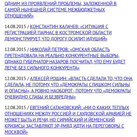
ОДНИМ ИЗ ПРОЯВЛЕНИЙ ПРОБЛЕМЫ, ЗАЛОЖЕННОЙ В
САМОЙ НЫНЕШНЕЙ СИСТЕМЕ МЕЖБЮДЖЕТНЫХ
ОТНОШЕНИЙ»
14.08.2015 /
КОНСТАНТИН КАЛАЧЕВ: «СИТУАЦИЯ С
РЕГИСТРАЦИЕЙ ПАРНАС В КОСТРОМСКОЙ ОБЛАСТИ
ДЕМОНСТРИРУЕТ, ЧТО ДОРОГУ ОСИЛИТ ИДУЩИЙ»
12.08.2015 /
НИКОЛАЙ ПЕТРОВ: «ОМСКАЯ ОБЛАСТЬ
ПРЕТЕНДОВАЛА НА РЕАЛЬНО КОНКУРЕНТНЫЕ ВЫБОРЫ,
ОДНАКО ГУБЕРНАТОР НАЗАРОВ ПОСЧИТАЛ, ЧТО ЕМУ БУДЕТ
ЛЕГЧЕ БЕЗ СИЛЬНОГО КОНКУРЕНТА»
12.08.2015 /
АЛЕКСЕЙ РОЩИН: «ВЛАСТЬ СДЕЛАЛА ТО, ЧТО ОНА
СДЕЛАЛА, НЕ ПОТОМУ, ЧТО «ДЕМОКРАТЫ СЛИШКОМ СИЛЬНЫ
И ОПАСНЫ», А РОВНО НАОБОРОТ - ПОТОМУ ЧТО «ДЕМОКРАТЫ
ОЧЕВИДНО СЛАБЫ И БЕЗВРЕДНЫ»
12.08.2015 /
ЕВГЕНИЙ САТАНОВСКИЙ: «НИ О КАКИХ ТЕПЛЫХ
ОТНОШЕНИЯХ МЕЖДУ РОССИЕЙ И САУДОВСКОЙ АРАВИЕЙ НЕ
МОЖЕТ БЫТЬ И РЕЧИ, НО СИРИЙСКИЙ И ЙЕМЕНСКИЙ
КРИЗИСЫ ЗАСТАВЛЯЮТ ЭР-РИЯД ИДТИ НА ПЕРЕГОВОРЫ С
МОСКВОЙ»