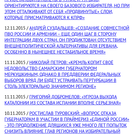
ОРИЕНТИРУЮТСЯ НА СВОЕГО БАЗОВОГО ИЗБИРАТЕЛЯ, НО ПРИ
ЭТОМ ОТТАЛКИВАЮТ ОТ СЕБЯ «ПРОДВИНУТЫЕ» СЛОИ,
КОТОРЫЕ ПРИСМАТРИВАЮТСЯ К КПРФ»
12.11.2015 /
АНДРЕЙ СУЗДАЛЬЦЕВ: «СОЗДАНИЕ СОВМЕСТНОЙ
ПВО РОССИИ И АРМЕНИИ – ЕЩЕ ОДИН ШАГ В СТОРОНУ
ИНТЕГРАЦИИ ДВУХ СТРАН. ОН ПРОДИКТОВАН ОТСУТСТВИЕМ
ВНЕШНЕПОЛИТИЧЕСКОЙ АЛЬТЕРНАТИВЫ ДЛЯ ЕРЕВАНА,
ОСОБЕННО В НЫНЕШНЕЕ НЕСТАБИЛЬНОЕ ВРЕМЯ»
11.11.2015 /
НИКОЛАЙ ПЕТРОВ: «КРЕМЛЬ КОПИТ СВОЁ
НЕДОВОЛЬСТВО САМАРСКИМ ГУБЕРНАТОРОМ
МЕРКУШКИНЫМ, ОДНАКО В ПРЕДДВЕРИИ ФЕДЕРАЛЬНЫХ
ВЫБОРОВ ВРЯД ЛИ БУДЕТ УСТРАИВАТЬ ПЕРТУРБАЦИИ В
СТОЛЬ ЭЛЕКТОРАЛЬНО ЗНАЧИМОМ РЕГИОНЕ»
11.11.2015 /
ГРИГОРИЙ ДОБРОМЕЛОВ: «УГРОЗА ВЫХОДА
КАТАЛОНИИ ИЗ СОСТАВА ИСПАНИИ ВПОЛНЕ СЕРЬЕЗНАЯ»
10.11.2015 /
РОСТИСЛАВ ТУРОВСКИЙ: «ВОПРОС ОТКАЗА
ГУБЕРНАТОРАМ В УЧАСТИИ В ПРАЙМЕРИЗ «ЕДИНОЙ РОССИИ»
- ЭТО ПРОДОЛЖЕНИЕ ДЛЯЩИХСЯ УЖЕ МНОГО ЛЕТ ПОПЫТОК
СНИЗИТЬ ВЛИЯНИЕ ГЛАВ РЕГИОНОВ НА ИЗБИРАТЕЛЬНЫЙ