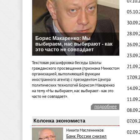
07.10.
05.10
30.09
28.09
Борис Макаренко: Мы
выбираем, нас выбирают - как
26.09
это часто не совпадает
23.09
Текстовая расшифровка беседы Школы
21.09
гражданского просвещения (признана Минюстом
организацией, выполняющей функции
17.09.
иностранного агента) с президентом Центра
политических технологий Борисом Макаренко
14.09
на тему «Мы выбираем, нас выбирают - как это
часто не совпадает».
11.09
подробнее
08.09
Колонка экономиста
07.09.
Никита Масленников
02.09
Банк России снизил