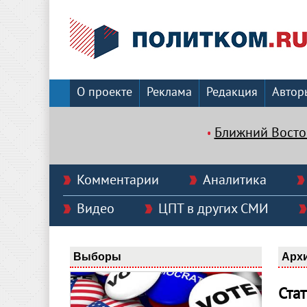
О проекте
Реклама
Редакция
Автор
Ближний Восто
Комментарии
Аналитика
Видео
ЦПТ в других СМИ
Выборы
Арх
Ста