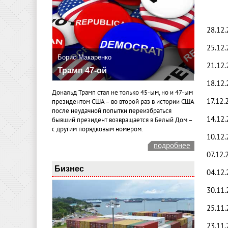
28.12
25.12
Борис Макаренко
21.12
Трамп 47-ой
18.12
Дональд Трамп стал не только 45-ым, но и 47-ым
17.12.
президентом США – во второй раз в истории США
после неудачной попытки переизбраться
14.12
бывший президент возвращается в Белый Дом –
с другим порядковым номером.
10.12.
подробнее
07.12.
Бизнес
04.12
30.11
25.11.
23.11