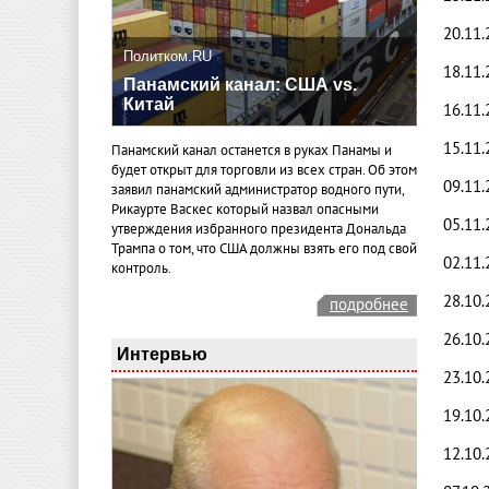
20.11
Политком.RU
18.11
Панамский канал: США vs.
Китай
16.11
15.11.
Панамский канал останется в руках Панамы и
будет открыт для торговли из всех стран. Об этом
09.11
заявил панамский администратор водного пути,
Рикаурте Васкес который назвал опасными
05.11
утверждения избранного президента Дональда
Трампа о том, что США должны взять его под свой
02.11.
контроль.
28.10
подробнее
26.10
Интервью
23.10
19.10
12.10